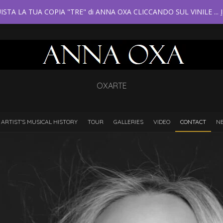
ISTA LA TUA COPIA "TRE" di ANNA OXA CLICCANDO SUL VINILE ...
OXARTE
 ARTIST’S MUSICAL HISTORY
TOUR
GALLERIES
VIDEO
CONTACT
N