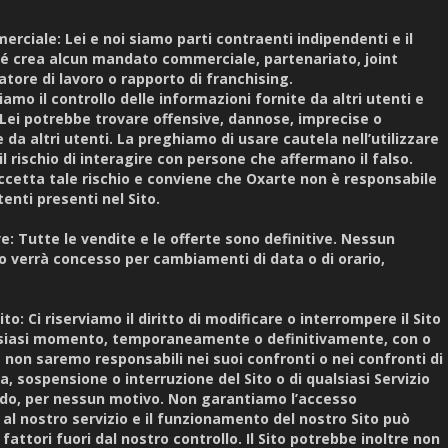
rciale: Lei e noi siamo parti contraenti indipendenti e il
é crea alcun mandato commerciale, partenariato, joint
tore di lavoro o rapporto di franchising.
iamo il controllo delle informazioni fornite da altri utenti e
. Lei potrebbe trovare offensive, dannose, imprecise o
e da altri utenti. La preghiamo di usare cautela nell’utilizzare
 il rischio di interagire con persone che affermano il falso.
 accetta tale rischio e conviene che Oxarte non è responsabile
tenti presenti nel Sito.
ve: Tutte le vendite e le offerte sono definitive. Nessun
o verrà concesso per cambiamenti di data o di orario,
to: Ci riserviamo il diritto di modificare o interrompere il Sito
ualsiasi momento, temporaneamente o definitivamente, con o
 non saremo responsabili nei suoi confronti o nei confronti di
a, sospensione o interruzione del Sito o di qualsiasi Servizio
do, per nessun motivo. Non garantiamo l’accesso
 al nostro servizio e il funzionamento del nostro Sito può
attori fuori dal nostro controllo. Il Sito potrebbe inoltre non