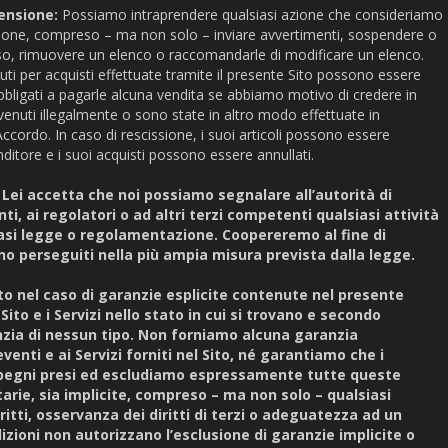
pensione:
Possiamo intraprendere qualsiasi azione che consideriamo
zione, compreso – ma non solo – inviare avvertimenti, sospendere o
cesso, rimuovere un elenco o raccomandarle di modificare un elenco.
uti per acquisti effettuate tramite il presente Sito possono essere
bbligati a pagarle alcuna vendita se abbiamo motivo di credere in
venuti illegalmente o sono state in altro modo effettuate in
ccordo. In caso di rescissione, i suoi articoli possono essere
enditore e i suoi acquisti possono essere annullati.
 Lei accetta che noi possiamo segnalare all’autorità di
 ai regolatori o ad altri terzi competenti qualsiasi attività
iasi legge o regolamentazione. Coopereremo al fine di
ano perseguiti nella più ampia misura prevista dalla legge.
tto nel caso di garanzie esplicite contenute nel presente
Sito e i Servizi nello stato in cui si trovano e secondo
nzia di nessun tipo. Non forniamo alcuna garanzia
venti e ai Servizi forniti nel Sito, né garantiamo che i
mpegni presi ed escludiamo espressamente tutte queste
utarie, sia implicite, compreso – ma non solo – qualsiasi
ritti, osservanza dei diritti di terzi o adeguatezza ad un
izioni non autorizzano l’esclusione di garanzie implicite o