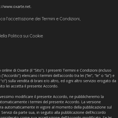
tp://www.oxarte.net.
ica l’accettazione dei Termini e Condizioni,
della Politica sui Cookie
online di Oxarte (il “Sito”). I presenti Termini e Condizioni (incluso
Accordo”) elencano i termini dell’accordo tra lei (“lei”, “le” o “la”) e
ci”) sulla vendita di brani e/o altro, ed ogni altro servizio erogato da
 Sito lei accetta il presente Accordo.
essimo modificare il presente Accordo, ne pubblicheremo la
automaticamente i termini del presente Accordo. La versione
ra automaticamente in vigore al momento della pubblicazione sul
i Servizi da parte sua, in seguito alla pubblicazione dell’Accordo
considerato come sua accettazione dell’Accordo modificato. Se lei