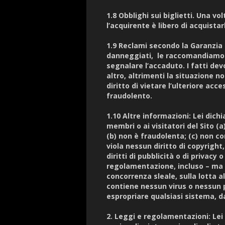
1.8 Obblighi sui biglietti. Una vo
l’acquirente è libero di acquistar
1.9 Reclami secondo la Garanzia O
danneggiati, le raccomandiamo v
segnalare l’accaduto. I fatti dev
altro, altrimenti la situazione n
diritto di vietare l’ulteriore ac
fraudolento.
1.10 Altre informazioni: Lei dich
membri o ai visitatori del Sito (
(b) non è fraudolenta; (c) non co
viola nessun diritto di copyrig
diritti di pubblicità o di privacy 
regolamentazione, incluso – ma 
concorrenza sleale, sulla lotta a
contiene nessun virus o nessun 
espropriare qualsiasi sistema, 
2. Leggi e regolamentazioni: Lei 