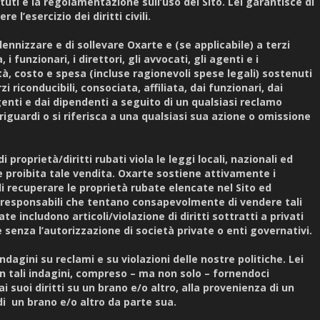
atuti e la regolamentazione sull’uso del Sito. Lei garantisce di
re l’esercizio dei diritti civili.
dennizzare e di sollevare Oxarte e (se applicabile) a terzi
, i funzionari, i direttori, gli avvocati, gli agenti e i
tà, costo e spesa (incluse ragionevoli spese legali) sostenuti
i riconducibili, consociata, affiliata, dai funzionari, dai
agenti e dai dipendenti a seguito di un qualsiasi reclamo
 riguardi o si riferisca a una qualsiasi sua azione o omissione
 proprietà/diritti rubati viola le leggi locali, nazionali ed
 proibita tale vendita. Oxarte sostiene attivamente i
 di recuperare le proprietà rubate elencate nel Sito ed
 responsabili che tentano consapevolmente di vendere tali
ate includono articoli/violazione di diritti sottratti a privati
 senza l’autorizzazione di società private o enti governativi.
ndagini su reclami e su violazioni delle nostre politiche. Lei
n tali indagini, compreso – ma non solo – fornendoci
i suoi diritti su un brano e/o altro, alla provenienza di un
 di un brano e/o altro da parte sua.