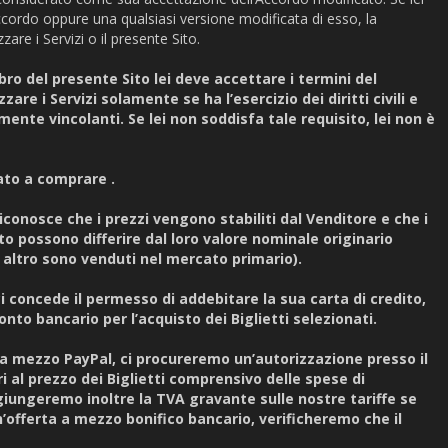
ccordo oppure una qualsiasi versione modificata di esso, la
are i Servizi o il presente Sito.
ro del presente Sito lei deve accettare i termini del
are i Servizi solamente se ha l’esercizio dei diritti civili e
mente vincolanti. Se lei non soddisfa tale requisito, lei non è
zato a comprare .
riconosce che i prezzi vengono stabiliti dal Venditore e che i
ito possono differire dal loro valore nominale originario
/o altro sono venduti nel mercato primario).
 ci concede il permesso di addebitare la sua carta di credito,
onto bancario per l’acquisto dei Biglietti selezionati.
 a mezzo PayPal, ci procureremo un’autorizzazione presso il
 al prezzo dei Biglietti comprensivo delle spese di
iungeremo inoltre la TVA gravante sulle nostre tariffe se
’offerta a mezzo bonifico bancario, verificheremo che il