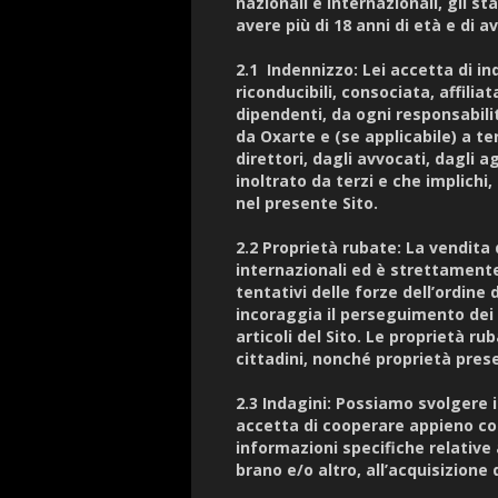
nazionali e internazionali, gli st
avere più di 18 anni di età e di ave
2.1 Indennizzo: Lei accetta di in
riconducibili, consociata, affiliata
dipendenti, da ogni responsabili
da Oxarte e (se applicabile) a terz
direttori, dagli avvocati, dagli 
inoltrato da terzi e che implichi,
nel presente Sito.
2.2 Proprietà rubate: La vendita di
internazionali ed è strettamente
tentativi delle forze dell’ordine
incoraggia il perseguimento dei
articoli del Sito. Le proprietà rub
cittadini, nonché proprietà prese
2.3 Indagini: Possiamo svolgere i
accetta di cooperare appieno co
informazioni specifiche relative a
brano e/o altro, all’acquisizione