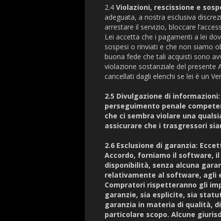
2.4
Violazioni, rescissione e sos
adeguata, a nostra esclusiva discre
arrestare il servizio, bloccare l’ac
Lei accetta che i pagamenti a lei dov
sospesi o rinviati e che non siamo o
buona fede che tali acquisti sono av
violazione sostanziale del presente A
cancellati dagli elenchi se lei è un V
2.5 Divulgazione di informazioni:
perseguimento penale competenti,
che ci sembra violare una quals
assicurare che i trasgressori si
2.6 Esclusione di garanzia: Ecce
Accordo, forniamo il software, il 
disponibilità, senza alcuna gara
relativamente al software, agli e
Compratori rispetteranno gli i
garanzie, sia esplicite, sia stat
garanzia in materia di qualità, di
particolare scopo. Alcune giurisd