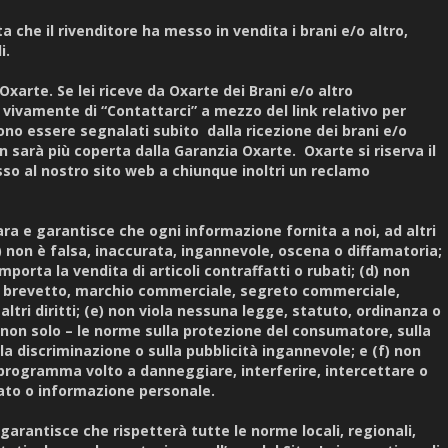
lta che il rivenditore ha messo in vendita i brani e/o altro,
li.
xarte. Se lei riceve da Oxarte dei Brani e/o altro
ivamente di “Contattarci” a mezzo del link relativo per
ono essere segnalati subito dalla ricezione dei brani e/o
on sarà più coperta dalla Garanzia Oxarte. Oxarte si riserva il
cesso al nostro sito web a chiunque inoltri un reclamo
iara e garantisce che ogni informazione fornita a noi, ad altri
a) non è falsa, inaccurata, ingannevole, oscena o diffamatoria;
mporta la vendita di articoli contraffatti o rubati; (d) non
ht, brevetto, marchio commerciale, segreto commerciale,
o altri diritti; (e) non viola nessuna legge, statuto, ordinanza o
non solo – le norme sulla protezione del consumatore, sulla
lla discriminazione o sulla pubblicità ingannevole; e (f) non
programma volto a danneggiare, interferire, intercettare o
dato o informazione personale.
garantisce che rispetterà tutte le norme locali, regionali,