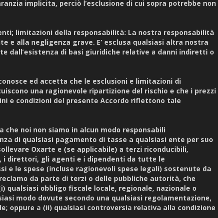
aranzia implicita, perciò l’esclusione di cui sopra potrebbe non
ti; limitazioni della responsabilità: La nostra responsabilità
cite e alla negligenza grave. E’ esclusa qualsiasi altra nostra
dall’esistenza di basi giuridiche relative a danni indiretti o
riconosce ed accetta che le esclusioni e limitazioni di
tuiscono una ragionevole ripartizione del rischio e che i prezzi
rmini e condizioni del presente Accordo riflettono tale
tta che noi non siamo in alcun modo responsabili
nza di qualsiasi pagamento di tasse a qualsiasi ente per suo
llevare Oxarte e (se applicabile) a terzi riconducibili,
, i direttori, gli agenti e i dipendenti da tutte le
essi e le spese (incluse ragionevoli spese legali) sostenute da
reclamo da parte di terzi o delle pubbliche autorità, che
 (i) qualsiasi obbligo fiscale locale, regionale, nazionale o
lsiasi modo dovute secondo una qualsiasi regolamentazione,
e; oppure a (ii) qualsiasi controversia relativa alla condizione