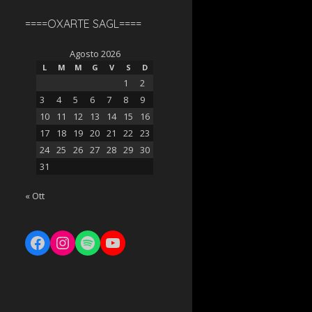
====OXARTE SAGL====
Agosto 2026
L
M
M
G
V
S
D
1
2
3
4
5
6
7
8
9
10
11
12
13
14
15
16
17
18
19
20
21
22
23
24
25
26
27
28
29
30
31
« Ott
FACEBOOK
INSTAGRAM
SPOTIFY
YOUTUBE